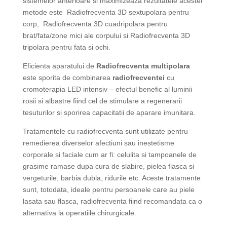
sistemelor anterioare si maximizeaza rezultatele acestei
metode este Radiofrecventa 3D sextupolara pentru
corp, Radiofrecventa 3D cuadripolara pentru
brat/fata/zone mici ale corpului si Radiofrecventa 3D
tripolara pentru fata si ochi.
Eficienta aparatului de
Radiofrecventa multipolara
este sporita de combinarea
radiofrecventei
cu
cromoterapia LED intensiv – efectul benefic al luminii
rosii si albastre fiind cel de stimulare a regenerarii
tesuturilor si sporirea capacitatii de aparare imunitara.
Tratamentele cu radiofrecventa sunt utilizate pentru
remedierea diverselor afectiuni sau inestetisme
corporale si faciale cum ar fi: celulita si tampoanele de
grasime ramase dupa cura de slabire, pielea flasca si
vergeturile, barbia dubla, ridurile etc. Aceste tratamente
sunt, totodata, ideale pentru persoanele care au piele
lasata sau flasca, radiofrecventa fiind recomandata ca o
alternativa la operatiile chirurgicale.