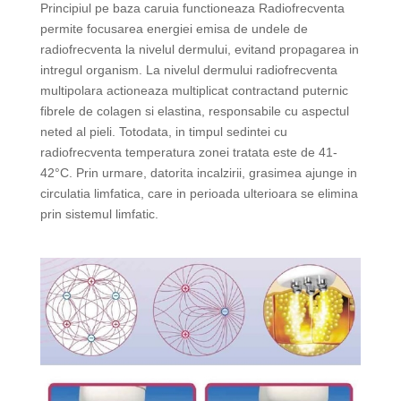
Principiul pe baza caruia functioneaza Radiofrecventa
permite focusarea energiei emisa de undele de
radiofrecventa la nivelul dermului, evitand propagarea in
intregul organism. La nivelul dermului radiofrecventa
multipolara actioneaza multiplicat contractand puternic
fibrele de colagen si elastina, responsabile cu aspectul
neted al pieli. Totodata, in timpul sedintei cu
radiofrecventa temperatura zonei tratata este de 41-
42°C. Prin urmare, datorita incalzirii, grasimea ajunge in
circulatia limfatica, care in perioada ulterioara se elimina
prin sistemul limfatic.