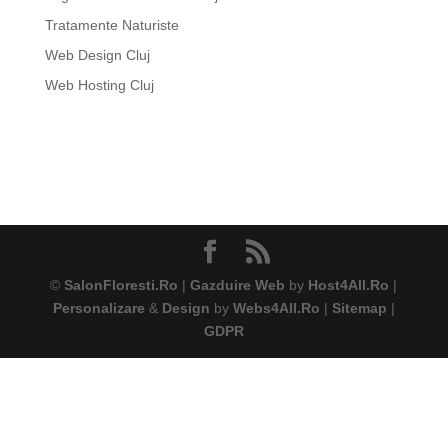
Tratamente Naturiste
Web Design Cluj
Web Hosting Cluj
©
SalonFloresti.Ro
|
Gazduire Web
by
Host4All.Ro
|
Personalizare
&
Design
by
Webs4All.Ro
|
Sitemap
|
GDPR